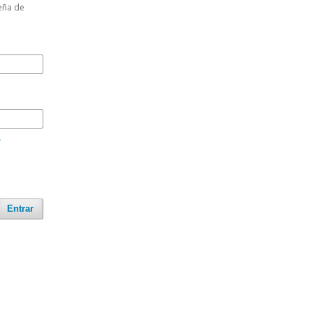
eña de
?
Entrar